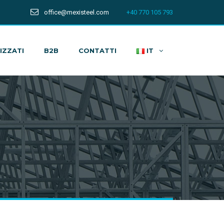
office@mexisteel.com
+40 770 105 793
IZZATI
B2B
CONTATTI
IT