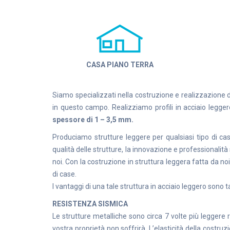
CASA PIANO TERRA
Siamo specializzati nella costruzione e realizzazione d
in questo campo. Realizziamo profili in acciaio l
spessore di 1 – 3,5 mm.
Produciamo strutture leggere per qualsiasi tipo di ca
qualità delle strutture, la innovazione e professionalit
noi. Con la costruzione in struttura leggera fatta da no
di case.
I vantaggi di una tale struttura in acciaio leggero sono t
RESISTENZA SISMICA
Le strutture metalliche sono circa 7 volte più leggere r
vostra proprietà non soffrirà. L’elasticità della costru