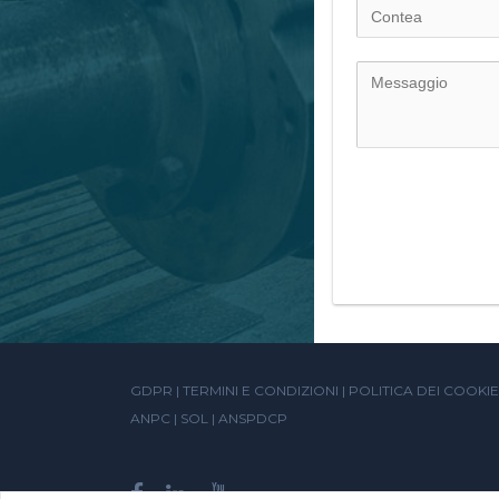
GDPR
|
TERMINI E CONDIZIONI
|
POLITICA DEI COOKIE
ANPC
|
SOL
|
ANSPDCP