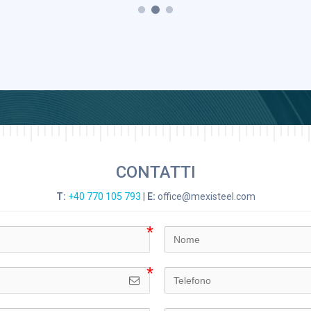
Case
CASA CON PIANO
CONTATTI
T:
+40 770 105 793
|
E:
office@mexisteel.com