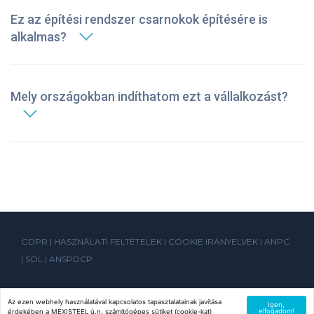
Ez az építési rendszer csarnokok építésére is
alkalmas?
Mely országokban indíthatom ezt a vállalkozást?
GDPR
|
HASZNÁLATI FELTÉTELEK
|
COOKIE IRÁNYELVEK
|
ANPC
|
SOL
|
ANSPDCP
Az ezen webhely használatával kapcsolatos tapasztalatainak javítása
Igen,
elfogadom!
érdekében a MEXISTEEL ú.n. számitógépes sütiket (cookie-kat)