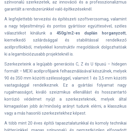
színvonalú szerkezetek, az innováció és a professzionalizmus
garantált a rendszerünkkel való építkezéseknél.
A legfejlettebb tervezési és építészeti szoftvercsomag, valamint
a nagy teljesítményű és pontos gyártósor együttesével, széles
választékot kínálunk a
450g/m2-es duplán horganyzott
,
kiemelkedő szilárdsággal és stabilitással rendelkező
acélprofilokból, melyekkel konstruktív megoldások dolgozhatóak
ki a legambiciózusabb projekteknél is.
Szerkezeteink a legújabb generációs C, Z és U típusú – hidegen
formált – MEXI acélprofiljaink felhasználásával készülnek, melyek
90 és 350 mm közötti szélességgel, valamint 1 és 3,5 mm közötti
vastagsággal rendelkeznek. Ez a gyártási folyamat nagy
rugalmasságot, kiváló szeizmikus ellenállást és hosszantartó
korrózió védelmet nyújt a szerkezeteknek, melyek által
kimagaslóan jobb ár/minőség arányt tudunk elérni, a klasszikus
vagy a más hasonló szerkezetekhez képest.
A több mint 20 éves építői tapasztalatunkkal és komoly technikai
hátterünkkel, magas színvonalú és nemzetközileg elfogadott