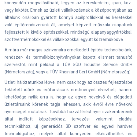
könnyedén megvalósítható, legyen az kereskedelmi, ipari, köz-
vagy lakótér. Ennek az üzleti vállalkozásnak a középpontjában az
általunk önállóan gyártott könnyű acélprofilokkal és keretekkel
való építőrendszerünk áll, amelyet képzett műszaki csapatunk
fejlesztett ki kiváló építészekkel, minőségű alapanyaggyártókkal,
szoftvermérnökökkel és vállalkozókkal együtt közreműködve.
A mára már magas színvonalra emelkedett építési technológiánk,
rendszer- és termékbizonyítványokat kapott elismert tanusító
szervektől, mint például a TÜV SÜD Industrie Service GmbH
(Németország), vagy a TÜV Rheinland Cert GmbH (Németország).
Üzleti hálózatunkba lépve, nem csak hogy az összes fejlesztésbe
fektetett időnk és erőforrásunk eredményeit élvezheti, hanem
lehetősége nyílik arra is, hogy az egyre növekvő és elégedett
üzlettársaink körének tagja lehessen, akik évről évre növekvő
nyereséget mutatnak. Továbbá hozzáférést nyer szakembereink
által indított képzésekhez, tervezési valamint eladási
technikákhoz, új generációs 3D szoftver és egyedi hardver
technológiához, melyek által könnyedén elkészíthetőek és