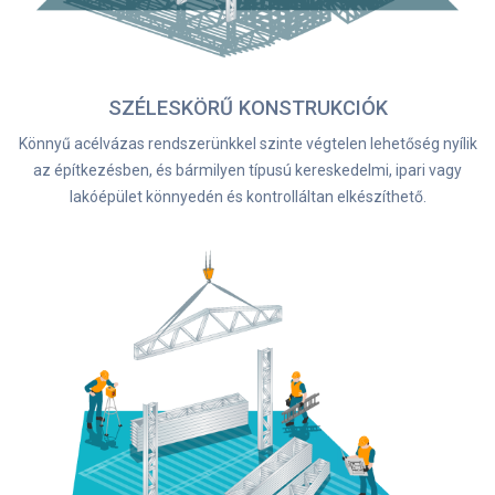
SZÉLESKÖRŰ KONSTRUKCIÓK
Könnyű acélvázas rendszerünkkel szinte végtelen lehetőség nyílik
az építkezésben, és bármilyen típusú kereskedelmi, ipari vagy
lakóépület könnyedén és kontrolláltan elkészíthető.