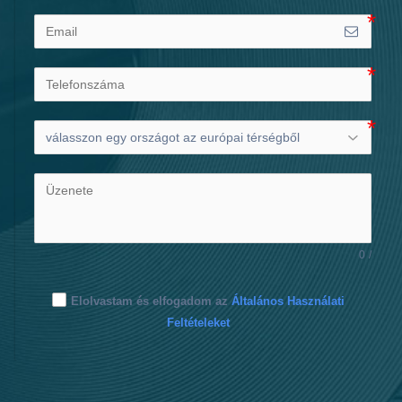
0
/
Elolvastam és elfogadom az
Általános Használati
Feltételeket