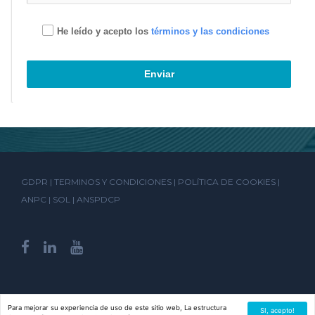
He leído y acepto los
términos y las condiciones
Enviar
GDPR
|
TERMINOS Y CONDICIONES
|
POLÍTICA DE COOKIES
|
ANPC
|
SOL
|
ANSPDCP
Para mejorar su experiencia de uso de este sitio web, La estructura
© 2021 MEXISTEEL.COM
SI, acepto!